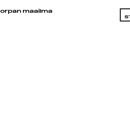
STA
orpan maailma
S