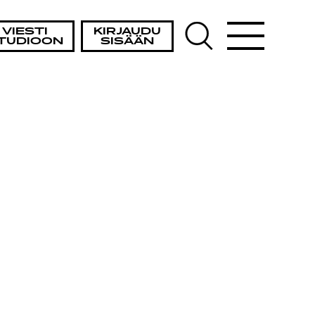
VIESTI
KIRJAUDU
TUDIOON
SISÄÄN