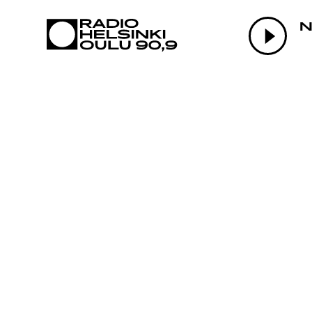
AJANKOHTAI
N
OHJELMAT
TEKIJÄT
ON-DEMAND
PODCAST
MAINOSTA