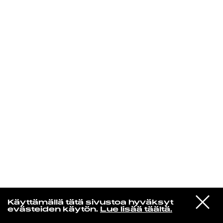
KIRJAUDU SISÄÄN
Yö­mu­siik­kia
VIESTI
Litku Klemetti & Tuntematon Numero
Käyttämällä tätä sivustoa hyväksyt
STUDIOON
Tyhmeliini
evästeiden käytön.
Lue lisää täältä.