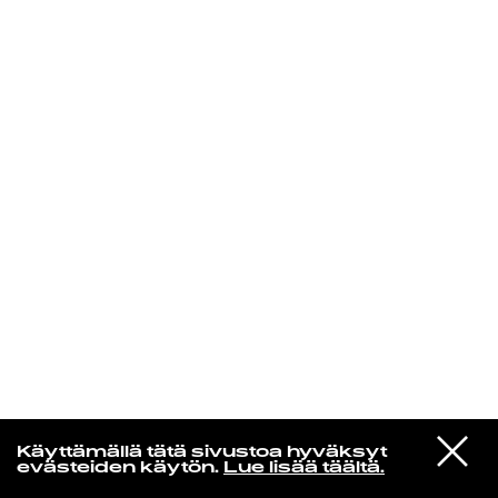
KIRJAUDU SISÄÄN
Radio Helsingin aamut
VIESTI
Elliott Smith
Käyttämällä tätä sivustoa hyväksyt
STUDIOON
Happiness [Single Version]
evästeiden käytön.
Lue lisää täältä.