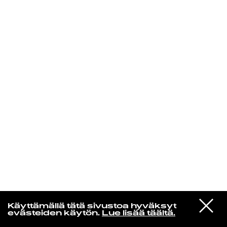
KIRJAUDU SISÄÄN
Niklas Aaltio
VIESTI
Chromatics
Käyttämällä tätä sivustoa hyväksyt
STUDIOON
Kill for Love
evästeiden käytön.
Lue lisää täältä.