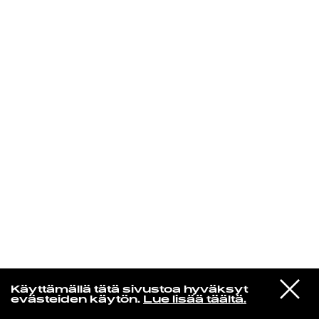
KIRJAUDU SISÄÄN
Laura Friman
VIESTI
Dj Kridlokk
Käyttämällä tätä sivustoa hyväksyt
STUDIOON
Hai
evästeiden käytön.
Lue lisää täältä.