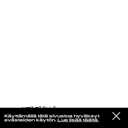
KIRJAUDU SISÄÄN
MITÄ TÄÄLLÄ
TAPAHTUU
VIESTI
Magdalena Bay
Käyttämällä tätä sivustoa hyväksyt
STUDIOON
Love Is Everywhere
evästeiden käytön.
Lue lisää täältä.