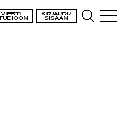
VIESTI
KIRJAUDU
TUDIOON
SISÄÄN