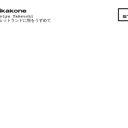
STA
ikakone
ariya Takeuchi
S
ェットランドに頬をうずめて