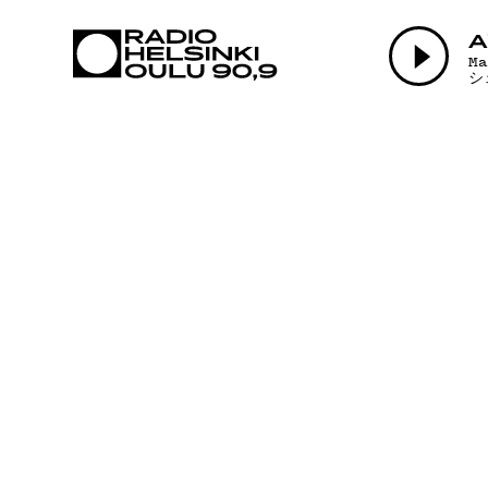
AJANKOHTAI
A
M
シ
OHJELMAT
TEKIJÄT
ON-DEMAND
PODCAST
MAINOSTA