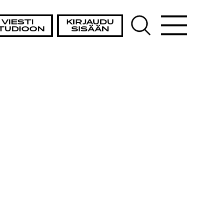
VIESTI
KIRJAUDU
TUDIOON
SISÄÄN