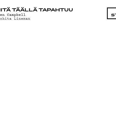
STA
ITÄ TÄÄLLÄ TAPAHTUU
len Campbell
S
ichita Lineman