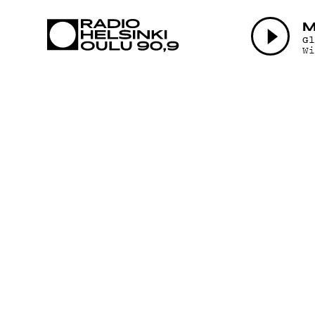
AJANKOHTAI
M
G
W
OHJELMAT
TEKIJÄT
ON-DEMAND
PODCAST
MAINOSTA