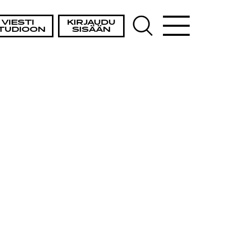
VIESTI
KIRJAUDU
TUDIOON
SISÄÄN