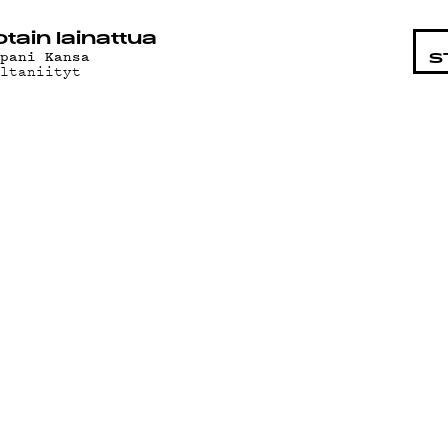
STA
otain lainattua
apani Kansa
S
ultaniityt