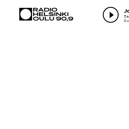
AJANKOHTAI
J
T
K
OHJELMAT
TEKIJÄT
ON-DEMAND
PODCAST
MAINOSTA