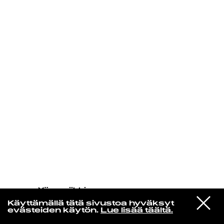
KIRJAUDU SISÄÄN
Yö­mu­siik­kia
Tylympi Kohtalo
VIESTI
Musta Kreivi – Niin On Yö
Käyttämällä tätä sivustoa hyväksyt
STUDIOON
(Remastered)
evästeiden käytön.
Lue lisää täältä.