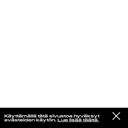
KIRJAUDU SISÄÄN
Radio Helsingin aamut
VIESTI
The Smiths
Käyttämällä tätä sivustoa hyväksyt
STUDIOON
Bigmouth Strikes Again
evästeiden käytön.
Lue lisää täältä.