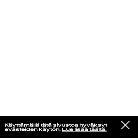
KIRJAUDU SISÄÄN
Yö­mu­siik­kia
VIESTI
Jimi Tenor & Kabu Kabu
Käyttämällä tätä sivustoa hyväksyt
STUDIOON
Smoking
evästeiden käytön.
Lue lisää täältä.