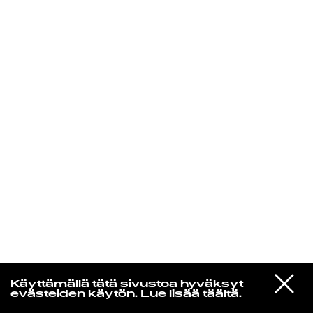
KIRJAUDU SISÄÄN
VIESTI
MUSAMUSA
Käyttämällä tätä sivustoa hyväksyt
STUDIOON
evästeiden käytön.
Lue lisää täältä.