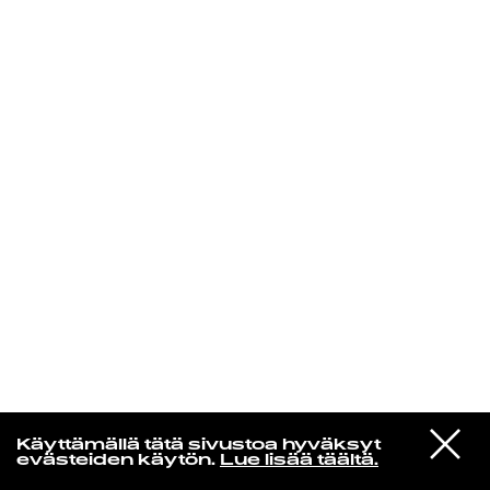
KIRJAUDU SISÄÄN
VIESTI
Norpan maailma
Käyttämällä tätä sivustoa hyväksyt
STUDIOON
evästeiden käytön.
Lue lisää täältä.