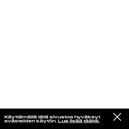
KIRJAUDU SISÄÄN
Laura Friman
VIESTI
Saimaa
Käyttämällä tätä sivustoa hyväksyt
STUDIOON
Hipit rautaa
evästeiden käytön.
Lue lisää täältä.