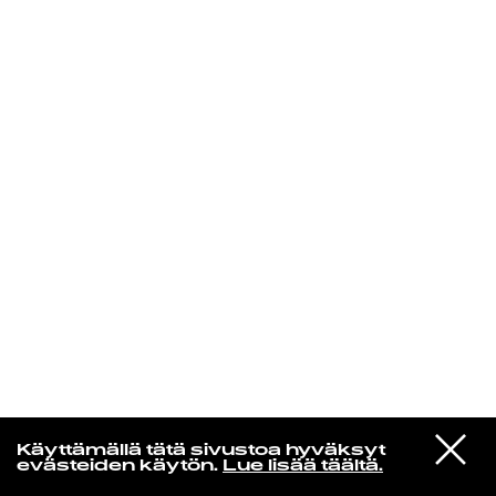
KIRJAUDU SISÄÄN
Radio Helsingin aamut
VIESTI
Deep Sea Diver
Käyttämällä tätä sivustoa hyväksyt
STUDIOON
Teardrop
evästeiden käytön.
Lue lisää täältä.