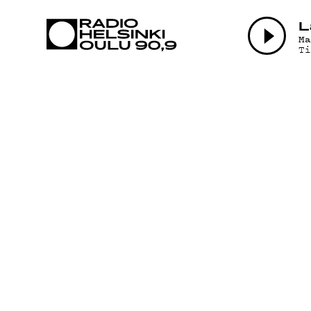
AJANKOHTAI
L
M
T
OHJELMAT
TEKIJÄT
ON-DEMAND
PODCAST
MAINOSTA