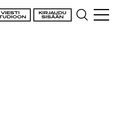
VIESTI
KIRJAUDU
TUDIOON
SISÄÄN