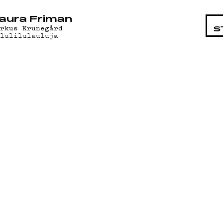
STA
aura Friman
arkus Krunegård
S
ilulilulauluja