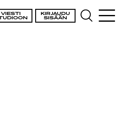
VIESTI
KIRJAUDU
TUDIOON
SISÄÄN