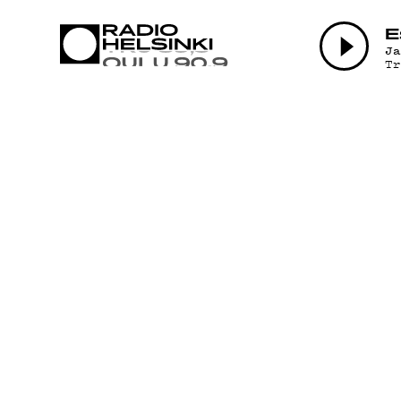
AJANKOHTAI
E
J
T
OHJELMAT
TEKIJÄT
ON-DEMAND
PODCAST
MAINOSTA