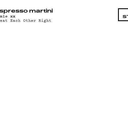
STA
spresso martini
amie xx
S
reat Each Other Right