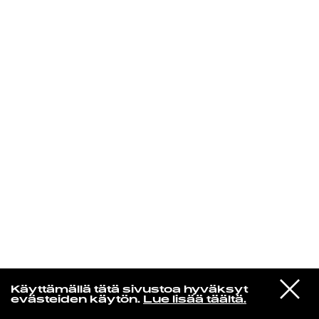
KIRJAUDU SISÄÄN
Yö­mu­siik­kia
VIESTI
Metro Area
Käyttämällä tätä sivustoa hyväksyt
STUDIOON
Orange Alert
evästeiden käytön.
Lue lisää täältä.