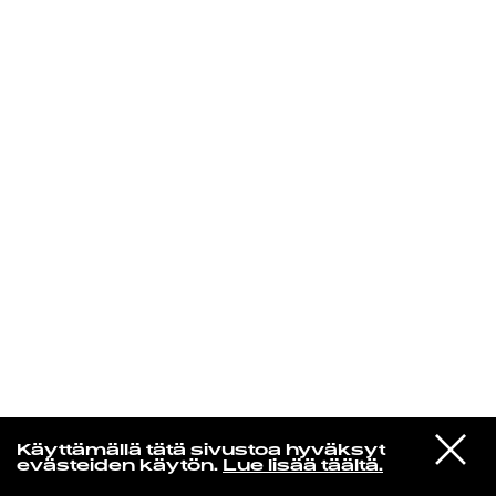
KIRJAUDU SISÄÄN
Edu Kehäkettunen
VIESTI
Glen Hansard
Käyttämällä tätä sivustoa hyväksyt
STUDIOON
Leave a Light
evästeiden käytön.
Lue lisää täältä.