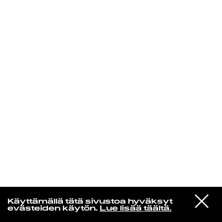
KIRJAUDU SISÄÄN
Radio Helsingin aamut
VIESTI
Gorillaz
Käyttämällä tätä sivustoa hyväksyt
STUDIOON
Désolé (feat. Fatoumata Diawara)
evästeiden käytön.
Lue lisää täältä.