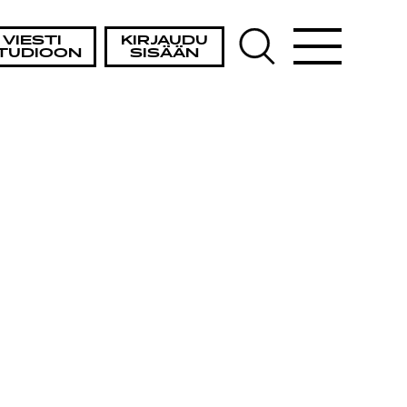
VIESTI
KIRJAUDU
TUDIOON
SISÄÄN