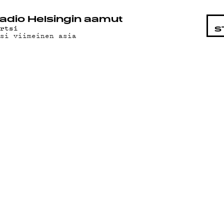
STA
adio Helsingin aamut
yrtsi
S
usi viimeinen asia