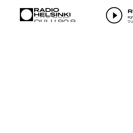
AJANKOHTAI
R
m
U
OHJELMAT
TEKIJÄT
ON-DEMAND
PODCAST
MAINOSTA