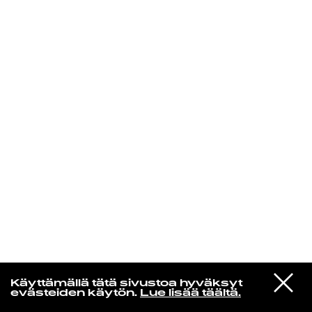
KIRJAUDU SISÄÄN
Yö­mu­siik­kia
VIESTI
Iron Country Sisters
Käyttämällä tätä sivustoa hyväksyt
STUDIOON
Ghost
evästeiden käytön.
Lue lisää täältä.