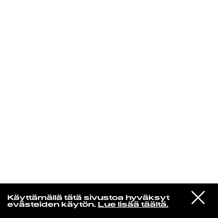
KIRJAUDU SISÄÄN
Edu Kehäkettunen
VIESTI
Glen Hansard
Käyttämällä tätä sivustoa hyväksyt
STUDIOON
Leave a Light
evästeiden käytön.
Lue lisää täältä.