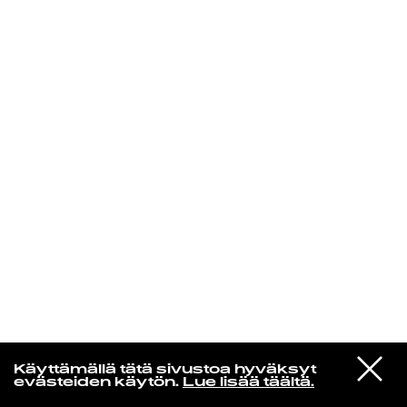
KIRJAUDU SISÄÄN
Radio Helsingin aamut
VIESTI
Gerry Rafferty
Käyttämällä tätä sivustoa hyväksyt
STUDIOON
Baker Street
evästeiden käytön.
Lue lisää täältä.