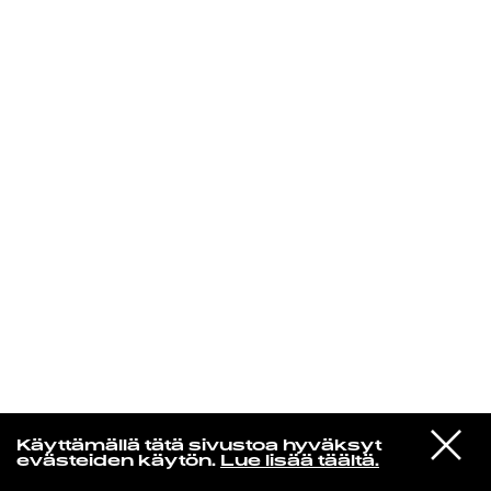
KIRJAUDU SISÄÄN
Jazz kiinnostaa
VIESTI
Florence Adooni
Käyttämällä tätä sivustoa hyväksyt
STUDIOON
Mam Pe'ela Su'ure
evästeiden käytön.
Lue lisää täältä.