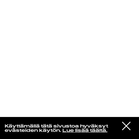
KIRJAUDU SISÄÄN
Edu Kehäkettunen
VIESTI
Mariya Takeuchi
Käyttämällä tätä sivustoa hyväksyt
STUDIOON
シェットランドに頬をうずめて
evästeiden käytön.
Lue lisää täältä.