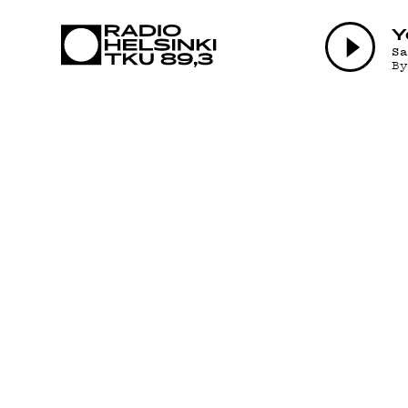
AJANKOHTAI
Y
S
B
OHJELMAT
TEKIJÄT
ON-DEMAND
PODCAST
MAINOSTA