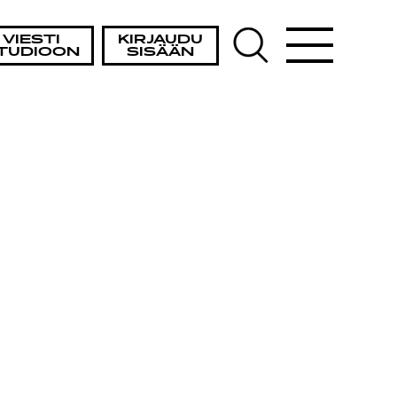
VIESTI
KIRJAUDU
TUDIOON
SISÄÄN