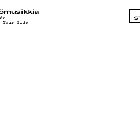
STA
ö­mu­siik­kia
ade
S
y Your Side