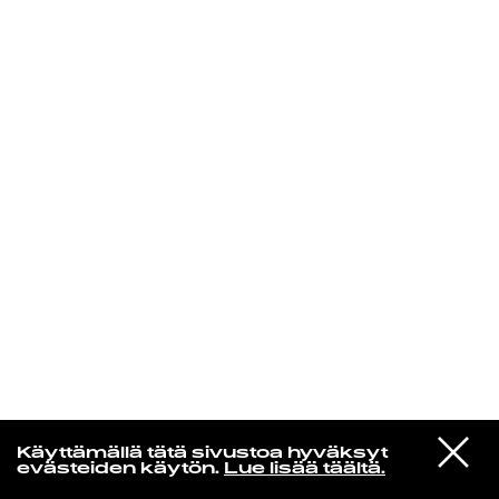
KIRJAUDU SISÄÄN
Yö­mu­siik­kia
VIESTI
Ne Galaktiset
Käyttämällä tätä sivustoa hyväksyt
STUDIOON
Keppana
evästeiden käytön.
Lue lisää täältä.