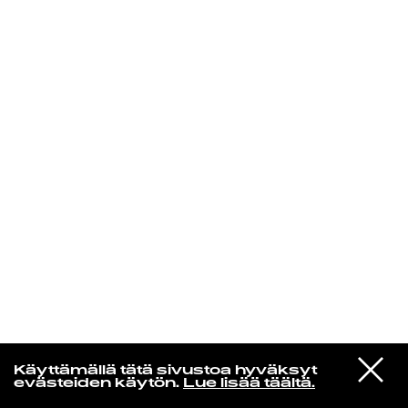
KIRJAUDU SISÄÄN
Radio Helsingin aamut
VIESTI
The Smiths
Käyttämällä tätä sivustoa hyväksyt
STUDIOON
Bigmouth Strikes Again
evästeiden käytön.
Lue lisää täältä.