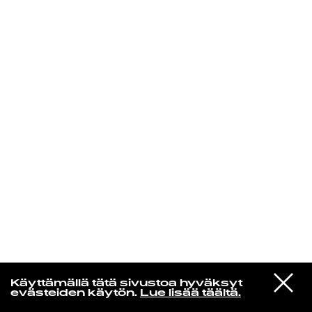
KIRJAUDU SISÄÄN
Yö­mu­siik­kia
VIESTI
Mick Hanian
Käyttämällä tätä sivustoa hyväksyt
STUDIOON
17-Up
evästeiden käytön.
Lue lisää täältä.