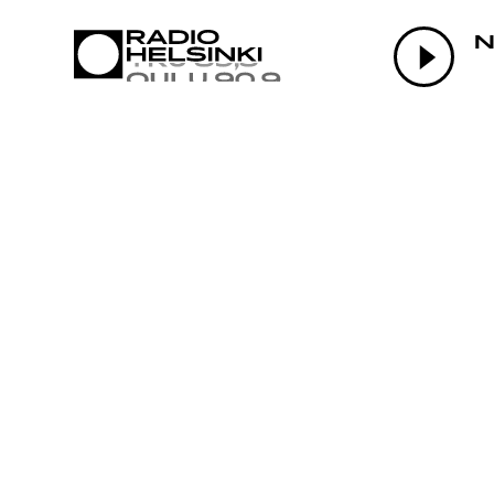
AJANKOHTAI
N
OHJELMAT
TEKIJÄT
ON-DEMAND
PODCAST
MAINOSTA