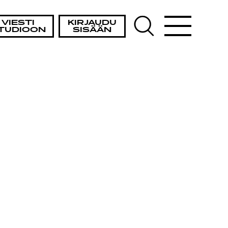
VIESTI
KIRJAUDU
TUDIOON
SISÄÄN