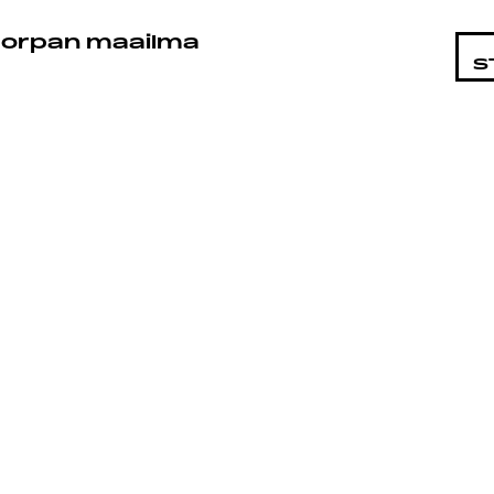
STA
orpan maailma
S