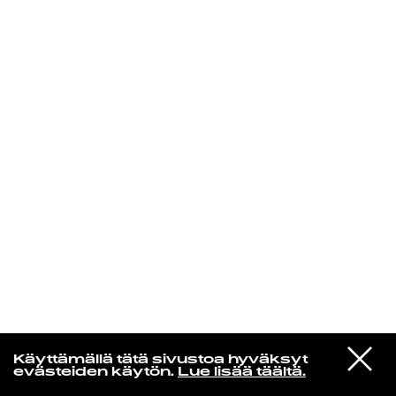
KIRJAUDU SISÄÄN
Yö­mu­siik­kia
VIESTI
Chanel Beads
Käyttämällä tätä sivustoa hyväksyt
STUDIOON
I Think I Saw
evästeiden käytön.
Lue lisää täältä.