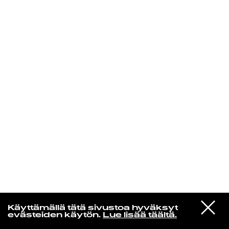
KIRJAUDU SISÄÄN
De Räp Radio Show
VIESTI
Mariya Takeuchi
Käyttämällä tätä sivustoa hyväksyt
STUDIOON
シェットランドに頬をうずめて
evästeiden käytön.
Lue lisää täältä.