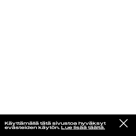
KIRJAUDU SISÄÄN
Jazz kiinnostaa
VIESTI
Florence Adooni
Käyttämällä tätä sivustoa hyväksyt
STUDIOON
Mam Pe'ela Su'ure
evästeiden käytön.
Lue lisää täältä.