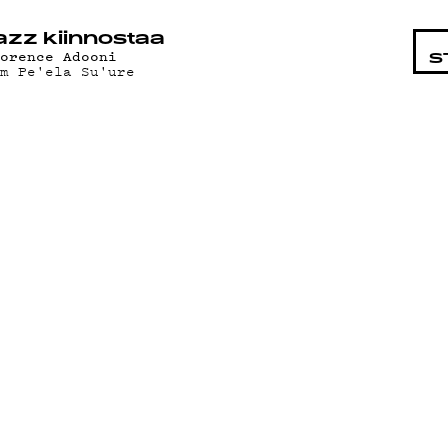
STA
azz kiinnostaa
lorence Adooni
S
am Pe'ela Su'ure