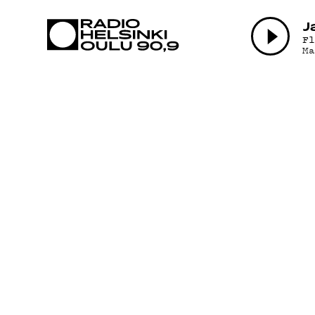
AJANKOHTAI
J
F
M
OHJELMAT
TEKIJÄT
ON-DEMAND
PODCAST
MAINOSTA