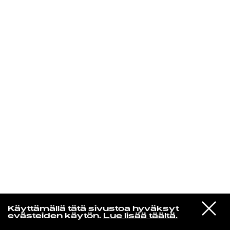
KIRJAUDU SISÄÄN
Henri Pulkkinen
VIESTI
Jon Hopkins
Käyttämällä tätä sivustoa hyväksyt
STUDIOON
Luminous Beings
evästeiden käytön.
Lue lisää täältä.