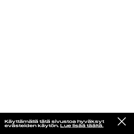
KIRJAUDU SISÄÄN
Radio Helsingin aamut
VIESTI
Elliott Smith
Käyttämällä tätä sivustoa hyväksyt
STUDIOON
Happiness [Single Version]
evästeiden käytön.
Lue lisää täältä.