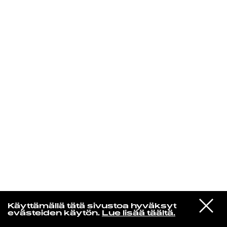
KIRJAUDU SISÄÄN
Radio Helsingin aamut
VIESTI
MAMMA
Käyttämällä tätä sivustoa hyväksyt
STUDIOON
Serotoniini
evästeiden käytön.
Lue lisää täältä.