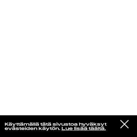
KIRJAUDU SISÄÄN
VIESTI
Radio Helsingin aamut
Käyttämällä tätä sivustoa hyväksyt
STUDIOON
evästeiden käytön.
Lue lisää täältä.