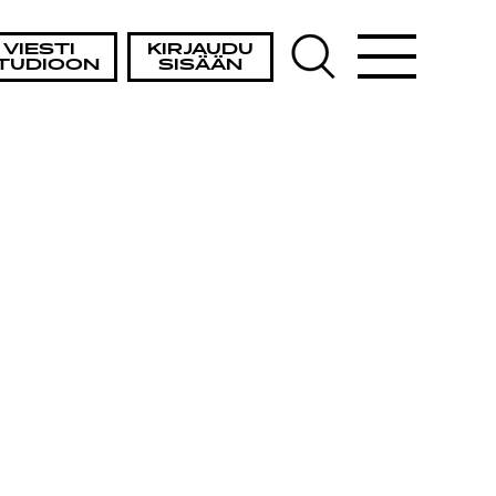
VIESTI
KIRJAUDU
TUDIOON
SISÄÄN