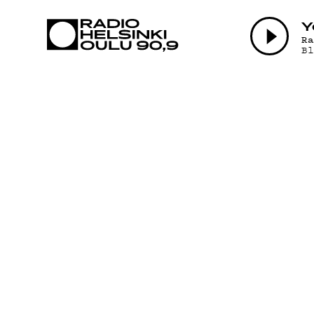
AJANKOHTAI
Y
R
B
OHJELMAT
TEKIJÄT
ON-DEMAND
PODCAST
MAINOSTA