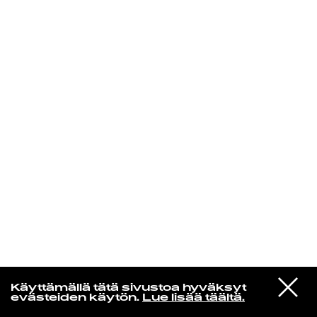
KIRJAUDU SISÄÄN
VIESTI
Norpan maailma
Käyttämällä tätä sivustoa hyväksyt
STUDIOON
evästeiden käytön.
Lue lisää täältä.