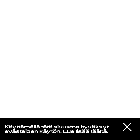
KIRJAUDU SISÄÄN
Aikakone
VIESTI
Mariya Takeuchi
Käyttämällä tätä sivustoa hyväksyt
STUDIOON
シェットランドに頬をうずめて
evästeiden käytön.
Lue lisää täältä.