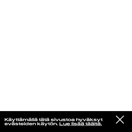
KIRJAUDU SISÄÄN
Laura Friman
VIESTI
The Cure
Käyttämällä tätä sivustoa hyväksyt
STUDIOON
Lullaby
evästeiden käytön.
Lue lisää täältä.