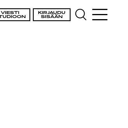
VIESTI
KIRJAUDU
TUDIOON
SISÄÄN