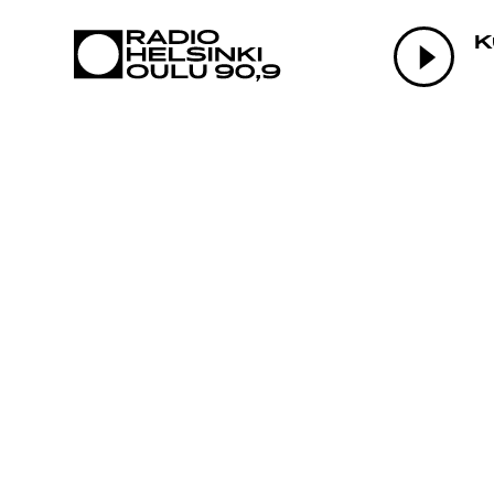
AJANKOHTAI
K
OHJELMAT
TEKIJÄT
ON-DEMAND
PODCAST
MAINOSTA