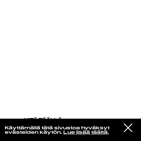
KIRJAUDU SISÄÄN
MITÄ TÄÄLLÄ
TAPAHTUU
VIESTI
Teravik
Käyttämällä tätä sivustoa hyväksyt
STUDIOON
Hoia Ennast Koos
evästeiden käytön.
Lue lisää täältä.