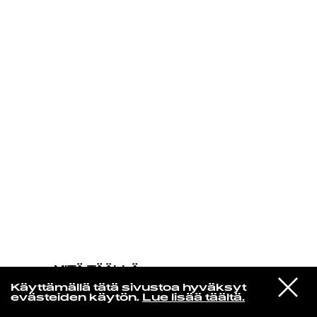
KIRJAUDU SISÄÄN
MITÄ TÄÄLLÄ
TAPAHTUU
VIESTI
João Gilberto
Käyttämällä tätä sivustoa hyväksyt
STUDIOON
Águas de Março
evästeiden käytön.
Lue lisää täältä.