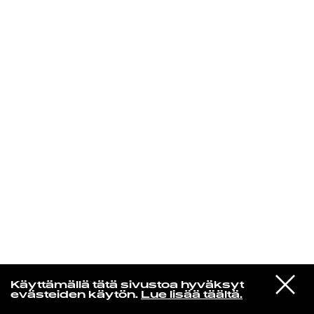
KIRJAUDU SISÄÄN
Radio Helsingin aamut
VIESTI
Elliott Smith
Käyttämällä tätä sivustoa hyväksyt
STUDIOON
Happiness [Single Version]
evästeiden käytön.
Lue lisää täältä.