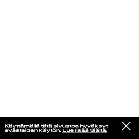
KIRJAUDU SISÄÄN
VIESTI
Kuusikielinen taivas
Käyttämällä tätä sivustoa hyväksyt
STUDIOON
evästeiden käytön.
Lue lisää täältä.