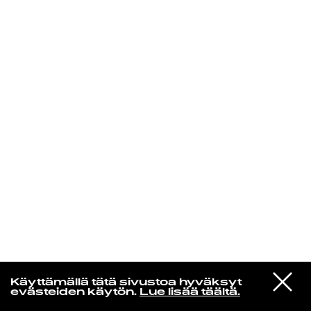
KIRJAUDU SISÄÄN
Yö­mu­siik­kia
VIESTI
Nils Landgren Funk Unit
Käyttämällä tätä sivustoa hyväksyt
STUDIOON
Sisters of Arequipa
evästeiden käytön.
Lue lisää täältä.